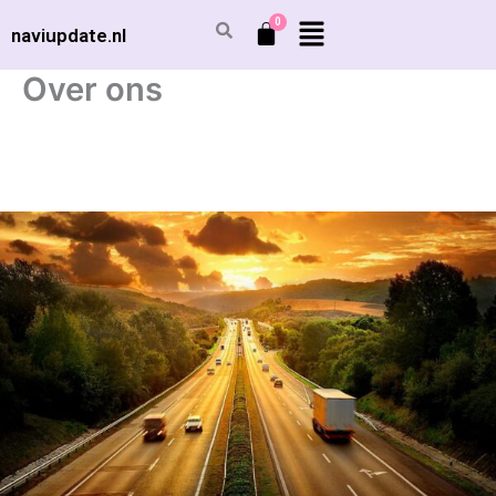
Ga
naviupdate.nl
naar
de
Over ons
inhoud