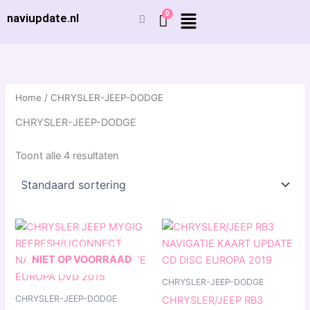
Ga
naviupdate.nl
naar
de
inhoud
Home
/ CHRYSLER-JEEP-DODGE
CHRYSLER-JEEP-DODGE
Toont alle 4 resultaten
Prijsklasse:
Dit
€ 9,99
produ
tot
€ 29,99
heeft
NIET OP VOORRAAD
meerd
CHRYSLER-JEEP-DODGE
variat
CHRYSLER-JEEP-DODGE
CHRYSLER/JEEP RB3
Deze