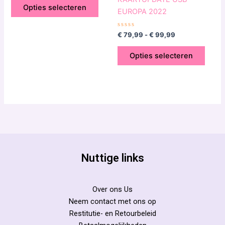
5
op
op
Opties selecteren
EUROPA 2022
de
de
productpagina
produ
Gewaardeerd
€
79,99
-
€
99,99
0
uit
5
Opties selecteren
Nuttige links
Over ons Us
Neem contact met ons op
Restitutie- en Retourbeleid