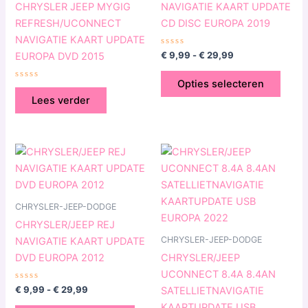
CHRYSLER JEEP MYGIG
NAVIGATIE KAART UPDATE
optie
REFRESH/UCONNECT
CD DISC EUROPA 2019
kan
NAVIGATIE KAART UPDATE
geko
Gewaardeerd
€
9,99
-
€
29,99
EUROPA DVD 2015
0
word
uit
5
op
Opties selecteren
Gewaardeerd
0
de
Lees verder
uit
5
produ
Prijsklasse:
Prijsklasse:
Dit
Dit
€ 9,99
€ 79,99
product
produ
tot
tot
€ 29,99
heeft
€ 99,99
heeft
meerdere
meerd
CHRYSLER-JEEP-DODGE
variaties.
variat
CHRYSLER/JEEP REJ
Deze
Deze
CHRYSLER-JEEP-DODGE
NAVIGATIE KAART UPDATE
optie
optie
DVD EUROPA 2012
CHRYSLER/JEEP
kan
kan
UCONNECT 8.4A 8.4AN
gekozen
geko
Gewaardeerd
€
9,99
-
€
29,99
SATELLIETNAVIGATIE
0
worden
word
uit
KAARTUPDATE USB