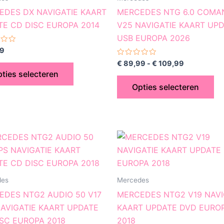
variaties.
var
EDES DX NAVIGATIE KAART
MERCEDES NTG 6.0 COMA
Deze
De
TE CD DISC EUROPA 2014
V25 NAVIGATIE KAART UP
optie
op
USB EUROPA 2026
kan
ka
rdeerd
9
gekozen
ge
Gewaardeerd
€
89,99
-
€
109,99
0
worden
wo
ties selecteren
uit
5
op
op
Opties selecteren
de
de
productpagina
pr
Prijsklasse:
Prijsklasse:
Dit
Di
€ 9,99
€ 9,99
product
pr
tot
tot
€ 29,99
€ 29,99
heeft
he
meerdere
me
des
Mercedes
variaties.
var
EDES NTG2 AUDIO 50 V17
MERCEDES NTG2 V19 NAVI
Deze
De
AVIGATIE KAART UPDATE
KAART UPDATE DVD EURO
optie
op
SC EUROPA 2018
2018