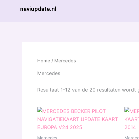
Ga
naviupdate.nl
naar
de
inhoud
Home
/ Mercedes
Mercedes
Resultaat 1–12 van de 20 resultaten wordt
Mercedes
Merce