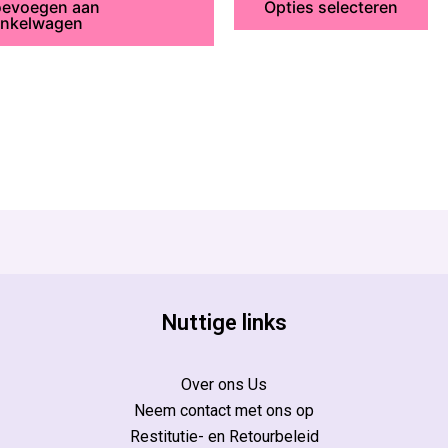
op
oevoegen aan
Opties selecteren
inkelwagen
de
pr
Nuttige links
Over ons Us
Neem contact met ons op
Restitutie- en Retourbeleid