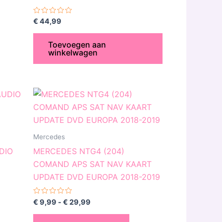
n
kozen
Gewaardeerd
€
44,99
0
rden
uit
5
Toevoegen aan
winkelwagen
oductpagina
Prijsklasse:
t
Dit
€ 9,99
oduct
product
tot
€ 29,99
eft
heeft
erdere
meerdere
Mercedes
iaties.
variaties.
DIO
MERCEDES NTG4 (204)
ze
Deze
COMAND APS SAT NAV KAART
tie
optie
UPDATE DVD EUROPA 2018-2019
n
kan
kozen
gekozen
Gewaardeerd
€
9,99
-
€
29,99
0
rden
worden
uit
5