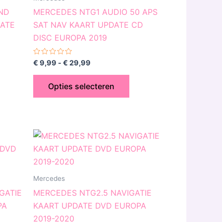
iaties.
variaties.
ND
MERCEDES NTG1 AUDIO 50 APS
ze
Deze
DATE
SAT NAV KAART UPDATE CD
tie
optie
DISC EUROPA 2019
n
kan
kozen
gekozen
Gewaardeerd
€
9,99
-
€
29,99
0
rden
worden
uit
5
op
Opties selecteren
de
oductpagina
productpagina
t
oduct
eft
erdere
Mercedes
iaties.
GATIE
MERCEDES NTG2.5 NAVIGATIE
ze
PA
KAART UPDATE DVD EUROPA
tie
2019-2020