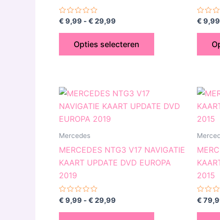
kan
gekozen
Gewaardeerd
Gewaa
€
9,99
-
€
29,99
€
9,99
0
0
worden
uit
uit
5
5
op
Opties selecteren
Op
de
productpagina
Prijsklasse:
Dit
€ 9,99
product
tot
€ 29,99
heeft
meerdere
Mercedes
Merce
variaties.
MERCEDES NTG3 V17 NAVIGATIE
MERC
Deze
KAART UPDATE DVD EUROPA
KAAR
optie
2019
2015
kan
gekozen
Gewaardeerd
Gewaa
€
9,99
-
€
29,99
€
79,9
0
0
worden
uit
uit
5
5