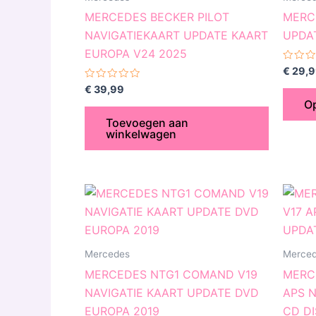
MERCEDES BECKER PILOT
MERC
NAVIGATIEKAART UPDATE KAART
UPDA
EUROPA V24 2025
Gewaa
€
29,9
0
Gewaardeerd
uit
€
39,99
0
5
Op
uit
5
Toevoegen aan
winkelwagen
Prijsklasse:
Dit
€ 9,99
product
tot
€ 29,99
heeft
meerdere
Mercedes
Merce
variaties.
MERCEDES NTG1 COMAND V19
MERC
Deze
NAVIGATIE KAART UPDATE DVD
APS N
optie
EUROPA 2019
CD DI