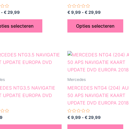
kan
ka
gekozen
ge
rdeerd
Gewaardeerd
-
€
29,99
€
9,99
-
€
29,99
0
worden
wo
uit
5
op
op
ties selecteren
Opties selecteren
de
de
productpagina
pr
Prijsklasse:
Di
€ 9,99
pr
tot
€ 29,99
he
me
des
Mercedes
var
EDES NTG3.5 NAVIGATIE
MERCEDES NTG4 (204) AU
De
T UPDATE EUROPA DVD
50 APS NAVIGATIE KAART
op
UPDATE DVD EUROPA 2018
ka
ge
rdeerd
Gewaardeerd
9
€
9,99
-
€
29,99
0
wo
uit
5