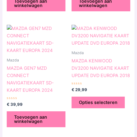
Toevoegen aan
Toevoegen aan
winkelwagen
winkelwagen
Dit
produ
heeft
meerd
Mazda
variat
Mazda
MAZDA KENWOOD
Deze
MAZDA GEN7 MZD
DV3200 NAVIGATIE KAART
optie
CONNECT
UPDATE DVD EUROPA 2018
kan
NAVIGATIEKAART SD-
geko
Gewaardeerd
€
29,99
KAART EUROPA 2024
0
word
uit
5
op
Opties selecteren
Gewaardeerd
€
39,99
0
de
uit
5
produ
Toevoegen aan
winkelwagen