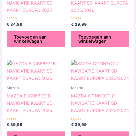
NAVIGATIE KAART SD-
KAART SD-KAART EUROPA
KAART EUROPA 2022
2025/2026
Gewaardeerd
Gewaardeerd
€
34,99
€
39,99
0
0
uit
uit
5
5
Toevoegen aan
Toevoegen aan
winkelwagen
winkelwagen
Mazda
Mazda
MAZDA BJGB66EZ1B
MAZDA CONNECT 2
NAVIGATIE KAART SD-
NAVIGATIE KAART SD-
KAART EUROPA 2025
KAART EUROPA 2023/2024
Gewaardeerd
Gewaardeerd
€
39,99
€
39,99
0
0
uit
uit
5
5