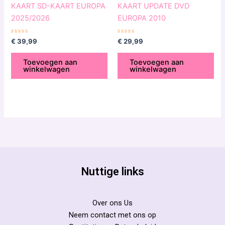
KAART SD-KAART EUROPA
KAART UPDATE DVD
2025/2026
EUROPA 2010
Gewaardeerd
Gewaardeerd
€
39,99
€
29,99
0
0
uit
uit
5
5
Toevoegen aan
Toevoegen aan
winkelwagen
winkelwagen
Nuttige links
Over ons Us
Neem contact met ons op