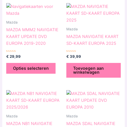
Dit
product
heeft
Mazda
meerdere
Mazda
MAZDA MMM2 NAVIGATIE
variaties.
KAART UPDATE DVD
MAZDA NAVIGATIE KAART
Deze
EUROPA 2019-2020
SD-KAART EUROPA 2025
optie
kan
Gewaardeerd
Gewaardeerd
€
29,99
€
39,99
0
0
gekozen
uit
uit
5
5
worden
Opties selecteren
Toevoegen aan
winkelwagen
op
de
productpagina
Mazda
Mazda
MAZDA NB1 NAVIGATIE
MAZDA SDAL NAVIGATIE