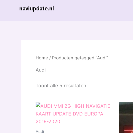
Ga
naviupdate.nl
naar
de
inhoud
Home
/ Producten getagged “Audi”
Audi
Toont alle 5 resultaten
Prijsklasse:
Dit
€ 9,99
product
tot
€ 29,99
heeft
meerdere
Audi