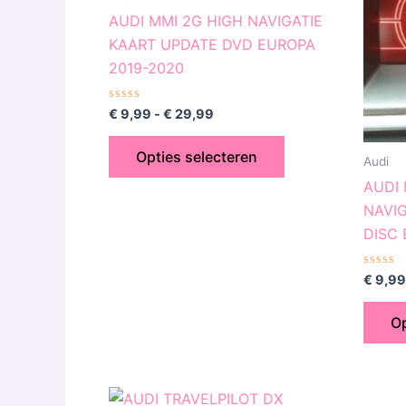
variaties.
AUDI MMI 2G HIGH NAVIGATIE
Deze
KAART UPDATE DVD EUROPA
optie
2019-2020
kan
gekozen
Gewaardeerd
€
9,99
-
€
29,99
0
worden
uit
5
op
Opties selecteren
Audi
de
AUDI 
productpagina
NAVI
DISC 
Gewaa
€
9,99
0
uit
5
Op
Dit