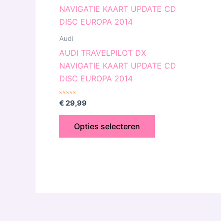
product
heeft
meerdere
Audi
variaties.
AUDI TRAVELPILOT DX
Deze
NAVIGATIE KAART UPDATE CD
optie
DISC EUROPA 2014
kan
gekozen
Gewaardeerd
€
29,99
0
worden
uit
5
op
Opties selecteren
de
productpagina