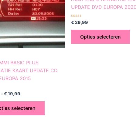
variaties.
var
UPDATE DVD EUROPA 202
Deze
De
optie
op
Gewaardeerd
€
29,99
0
kan
ka
uit
5
gekozen
ge
Opties selecteren
worden
wo
op
op
de
de
MMI BASIC PLUS
productpagina
pr
GATIE KAART UPDATE CD
EUROPA 2015
rdeerd
-
€
19,99
ties selecteren