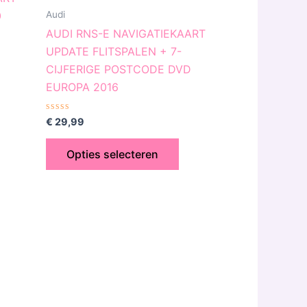
iaties.
variaties.
Audi
0
ze
Deze
AUDI RNS-E NAVIGATIEKAART
tie
optie
UPDATE FLITSPALEN + 7-
n
kan
CIJFERIGE POSTCODE DVD
kozen
gekozen
EUROPA 2016
rden
worden
op
Gewaardeerd
€
29,99
0
de
uit
5
oductpagina
productpagina
Opties selecteren