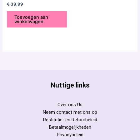
Gewaardeerd
€
39,99
0
uit
5
Toevoegen aan
winkelwagen
Nuttige links
Over ons Us
Neem contact met ons op
Restitutie- en Retourbeleid
Betaalmogelijkheden
Privacybeleid