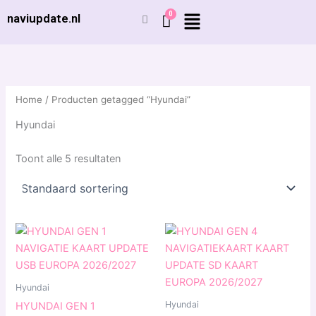
Ga
naviupdate.nl
naar
de
inhoud
Home
/ Producten getagged “Hyundai”
Hyundai
Toont alle 5 resultaten
Prijsklasse:
Dit
€ 29,99
product
tot
€ 49,99
heeft
meerdere
Hyundai
variaties.
Hyundai
HYUNDAI GEN 1
Deze