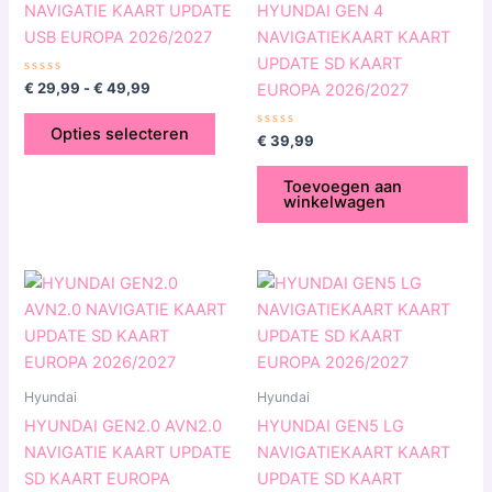
NAVIGATIE KAART UPDATE
HYUNDAI GEN 4
optie
USB EUROPA 2026/2027
NAVIGATIEKAART KAART
kan
UPDATE SD KAART
gekozen
Gewaardeerd
€
29,99
-
€
49,99
EUROPA 2026/2027
0
worden
uit
5
op
Opties selecteren
Gewaardeerd
€
39,99
0
de
uit
5
productpagina
Toevoegen aan
winkelwagen
Hyundai
Hyundai
HYUNDAI GEN2.0 AVN2.0
HYUNDAI GEN5 LG
NAVIGATIE KAART UPDATE
NAVIGATIEKAART KAART
SD KAART EUROPA
UPDATE SD KAART