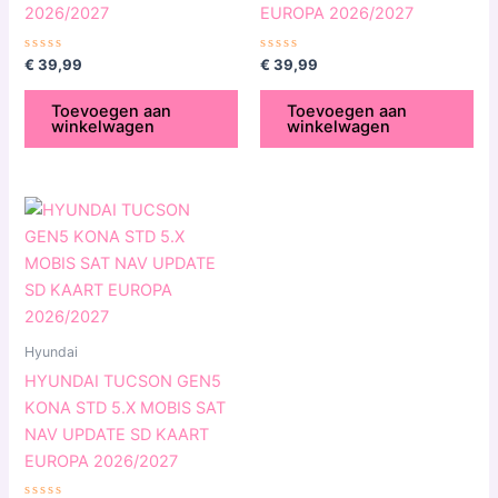
2026/2027
EUROPA 2026/2027
Gewaardeerd
Gewaardeerd
€
39,99
€
39,99
0
0
uit
uit
5
5
Toevoegen aan
Toevoegen aan
winkelwagen
winkelwagen
Hyundai
HYUNDAI TUCSON GEN5
KONA STD 5.X MOBIS SAT
NAV UPDATE SD KAART
EUROPA 2026/2027