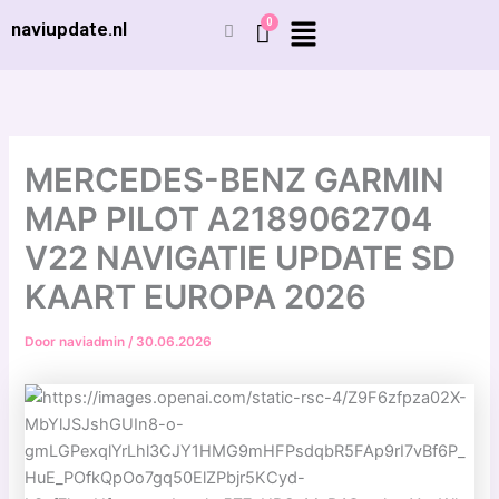
Ga
naviupdate.nl
naar
de
inhoud
MERCEDES-BENZ GARMIN
MAP PILOT A2189062704
V22 NAVIGATIE UPDATE SD
KAART EUROPA 2026
Door
naviadmin
/
30.06.2026