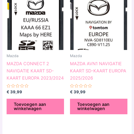
Mazda
Mazda
MAZDA CONNECT 2
MAZDA AVN1 NAVIGATIE
NAVIGATIE KAART SD-
KAART SD-KAART EUROPA
KAART EUROPA 2023/2024
2025/2026
Gewaardeerd
Gewaardeerd
€
39,99
€
39,99
0
0
uit
uit
5
5
Toevoegen aan
Toevoegen aan
winkelwagen
winkelwagen