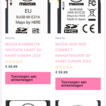
Mazda
Mazda
MAZDA BJGB66EZ1B
MAZDA GEN7 MZD
NAVIGATIE KAART SD-
CONNECT
KAART EUROPA 2025
NAVIGATIEKAART SD-
KAART EUROPA 2024
Gewaardeerd
€
39,99
0
uit
Gewaardeerd
€
39,99
5
0
Toevoegen aan
uit
winkelwagen
5
Toevoegen aan
winkelwagen