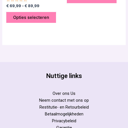
Gewaardeerd
€
69,99
-
€
89,99
0
uit
5
Opties selecteren
Nuttige links
Over ons Us
Neem contact met ons op
Restitutie- en Retourbeleid
Betaalmogelijkheden
Privacybeleid
Garantie