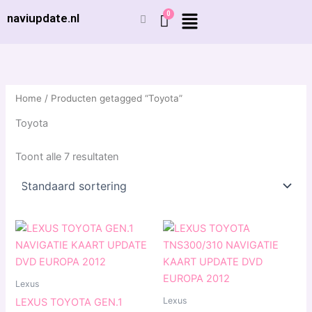
Ga
naviupdate.nl
naar
de
inhoud
Home
/ Producten getagged “Toyota”
Toyota
Toont alle 7 resultaten
Prijsklasse:
Prijsklasse:
Dit
Dit
€ 9,99
€ 9,99
product
produ
tot
tot
€ 19,99
heeft
€ 19,99
heeft
meerdere
meerd
Lexus
variaties.
variat
Lexus
LEXUS TOYOTA GEN.1
Deze
Deze