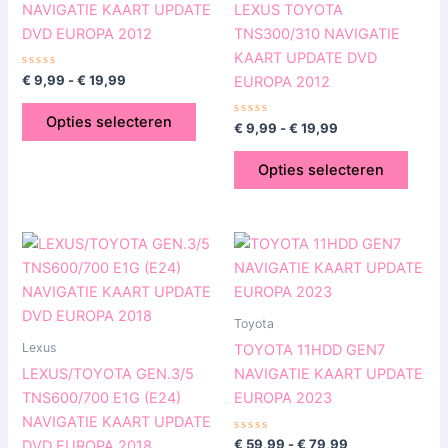
NAVIGATIE KAART UPDATE
LEXUS TOYOTA
optie
optie
DVD EUROPA 2012
TNS300/310 NAVIGATIE
kan
kan
KAART UPDATE DVD
gekozen
geko
Gewaardeerd
€
9,99
-
€
19,99
EUROPA 2012
0
worden
word
uit
5
op
op
Opties selecteren
Gewaardeerd
€
9,99
-
€
19,99
0
de
de
uit
5
productpagina
produ
Opties selecteren
Prijsklasse:
Dit
Dit
€ 59,99
product
produ
tot
heeft
€ 79,99
heeft
meerdere
meerd
Toyota
variaties.
variat
Lexus
TOYOTA 11HDD GEN7
Deze
Deze
LEXUS/TOYOTA GEN.3/5
NAVIGATIE KAART UPDATE
optie
optie
TNS600/700 E1G (E24)
EUROPA 2023
kan
kan
NAVIGATIE KAART UPDATE
gekozen
geko
Gewaardeerd
€
59,99
-
€
79,99
DVD EUROPA 2018