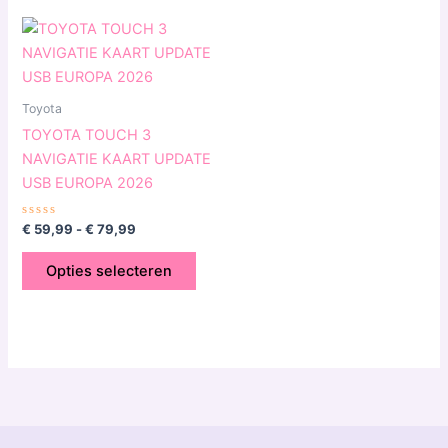
Prijsklasse:
Dit
€ 59,99
product
tot
€ 79,99
heeft
meerdere
Toyota
variaties.
TOYOTA TOUCH 3
Deze
NAVIGATIE KAART UPDATE
optie
USB EUROPA 2026
kan
gekozen
Gewaardeerd
€
59,99
-
€
79,99
0
worden
uit
5
op
Opties selecteren
de
productpagina