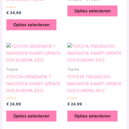
0
worden
word
uit
5
op
op
Opties selecteren
Gewaardeerd
€
34,99
0
de
de
uit
5
productpagina
produ
Opties selecteren
Dit
Dit
product
produ
heeft
heeft
meerdere
meerd
Toyota
Toyota
variaties.
variat
TOYOTA GENERATIE 1
TOYOTA TNS300/310
Deze
Deze
NAVIGATIE KAART UPDATE
NAVIGATIE KAART UPDATE
optie
optie
DVD EUROPA 2012
DVD EUROPA 2012
kan
kan
gekozen
geko
Gewaardeerd
Gewaardeerd
€
24,99
€
24,99
0
0
worden
word
uit
uit
5
5
op
op
Opties selecteren
Opties selecteren
de
de
productpagina
produ