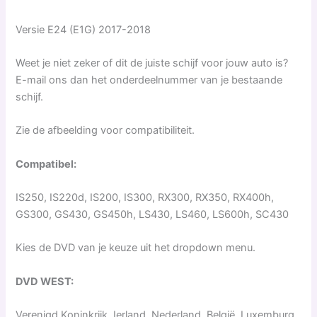
Versie E24 (E1G) 2017-2018
Weet je niet zeker of dit de juiste schijf voor jouw auto is?
E-mail ons dan het onderdeelnummer van je bestaande
schijf.
Zie de afbeelding voor compatibiliteit.
Compatibel:
IS250, IS220d, IS200, IS300, RX300, RX350, RX400h,
GS300, GS430, GS450h, LS430, LS460, LS600h, SC430
Kies de DVD van je keuze uit het dropdown menu.
DVD WEST
:
Verenigd Koninkrijk, Ierland, Nederland, België, Luxemburg,