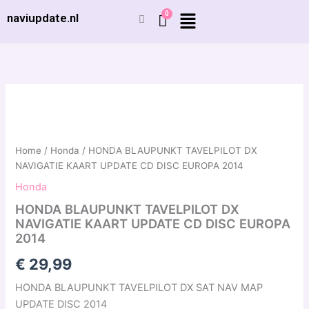
Ga
naviupdate.nl
naar
de
inhoud
HONDA
BLAUPUNKT
TAVELPILOT
DX
NAVIGATIE
Home
/
Honda
/ HONDA BLAUPUNKT TAVELPILOT DX
KAART
NAVIGATIE KAART UPDATE CD DISC EUROPA 2014
UPDATE
Honda
CD
DISC
HONDA BLAUPUNKT TAVELPILOT DX
EUROPA
NAVIGATIE KAART UPDATE CD DISC EUROPA
2014
2014
aantal
€
29,99
HONDA BLAUPUNKT TAVELPILOT DX SAT NAV MAP
UPDATE DISC 2014