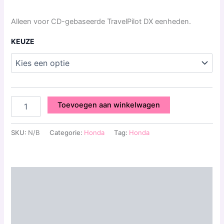
Alleen voor CD-gebaseerde TravelPilot DX eenheden.
KEUZE
Toevoegen aan winkelwagen
SKU:
N/B
Categorie:
Honda
Tag:
Honda
Beschrijving
Aanvullende informatie
Beoordelingen (0)