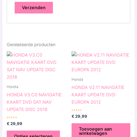
Gerelateerde producten
Dit
product
heeft
meerdere
Honda
variaties.
Honda
HONDA V2.11 NAVIGATIE
Deze
HONDA V3.C0 NAVIGATIE
KAART UPDATE DVD
optie
KAART DVD SAT NAV
EUROPA 2012
kan
UPDATE DISC 2018
gekozen
Gewaardeerd
€
29,99
0
worden
Gewaardeerd
uit
€
29,99
0
5
op
Toevoegen aan
uit
winkelwagen
5
de
Opties selecteren