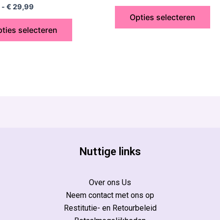
worden
wo
rdeerd
uit
-
€
29,99
5
op
op
Opties selecteren
de
de
ties selecteren
productpagina
pr
Nuttige links
Over ons Us
Neem contact met ons op
Restitutie- en Retourbeleid