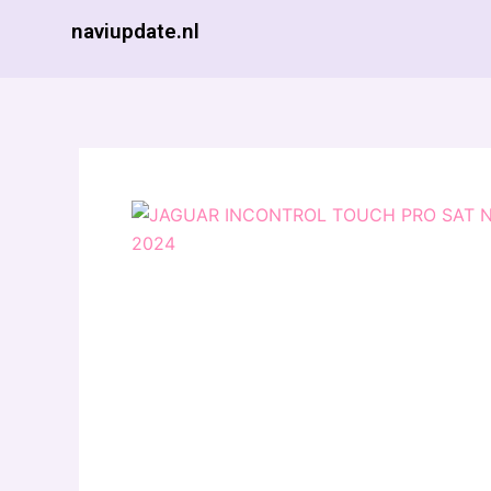
Ga
naviupdate.nl
naar
de
inhoud