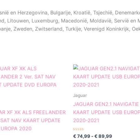
snië en Herzegovina, Bulgarije, Kroatië, Tsjechië, Denemarken
etland, Litouwen, Luxemburg, Macedonië, Moldavië, Servië e
anje, Zweden, Zwitserland, Turkije, Verenigd Koninkrijk, Oe
Prijsklasse:
Prijsklasse:
Dit
Di
€ 9,99
€ 74,99
product
pr
tot
tot
€ 29,99
€ 89,99
heeft
he
meerdere
me
Jaguar
variaties.
var
JAGUAR GEN2.1 NAVIGATIE
Deze
De
AR XF XK ALS FREELANDER
KAART UPDATE USB EURO
optie
op
. SAT NAV KAART UPDATE
2020-2021
kan
ka
EUROPA 2020
gekozen
ge
Gewaardeerd
€
74,99
-
€
89,99
0