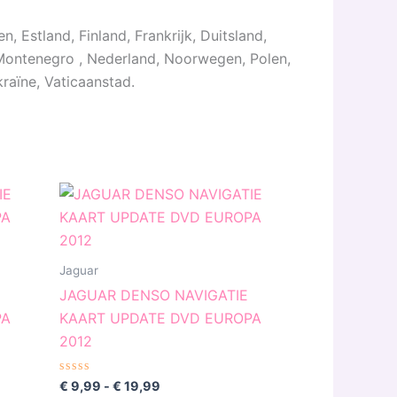
, Estland, Finland, Frankrijk, Duitsland,
n Montenegro , Nederland, Noorwegen, Polen,
kraïne, Vaticaanstad.
Prijsklasse:
t
Dit
€ 9,99
oduct
product
tot
€ 19,99
eft
heeft
erdere
meerdere
Jaguar
iaties.
variaties.
JAGUAR DENSO NAVIGATIE
ze
Deze
PA
KAART UPDATE DVD EUROPA
tie
optie
2012
n
kan
kozen
gekozen
Gewaardeerd
€
9,99
-
€
19,99
0