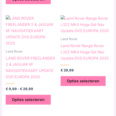
productpagina
produ
Prijsklasse:
Dit
Dit
€ 9,99
product
produ
tot
€ 29,99
heeft
heeft
meerdere
meerd
Land Rover
variaties.
variat
Land Rover Range Rover
Deze
Deze
Land Rover
L322 MK4 Hoge Sat Nav
optie
optie
LAND ROVER FREELANDER
Update DVD EUROPA 2020
kan
kan
2 & JAGUAR XF
gekozen
geko
Gewaardeerd
€
29,99
NAVIGATIEKAART UPDATE
0
worden
word
uit
DVD EUROPA 2020
5
op
op
Opties selecteren
de
de
Gewaardeerd
€
9,99
-
€
29,99
0
productpagina
produ
uit
5
Opties selecteren