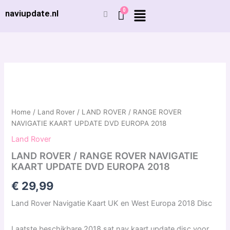
Ga
naviupdate.nl
naar
de
inhoud
LAND
ROVER
/
RANGE
ROVER
Home
/
Land Rover
/ LAND ROVER / RANGE ROVER
NAVIGATIE
NAVIGATIE KAART UPDATE DVD EUROPA 2018
KAART
Land Rover
UPDATE
DVD
LAND ROVER / RANGE ROVER NAVIGATIE
EUROPA
KAART UPDATE DVD EUROPA 2018
2018
€
29,99
aantal
Land Rover Navigatie Kaart UK en West Europa 2018 Disc
Laatste beschikbare 2018 sat nav kaart update disc voor