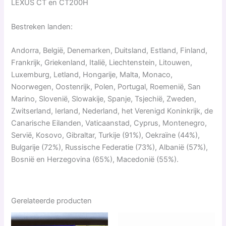
LEXUS CT en CT200H
Bestreken landen:
Andorra, België, Denemarken, Duitsland, Estland, Finland,
Frankrijk, Griekenland, Italië, Liechtenstein, Litouwen,
Luxemburg, Letland, Hongarije, Malta, Monaco,
Noorwegen, Oostenrijk, Polen, Portugal, Roemenië, San
Marino, Slovenië, Slowakije, Spanje, Tsjechië, Zweden,
Zwitserland, Ierland, Nederland, het Verenigd Koninkrijk, de
Canarische Eilanden, Vaticaanstad, Cyprus, Montenegro,
Servië, Kosovo, Gibraltar, Turkije (91%), Oekraïne (44%),
Bulgarije (72%), Russische Federatie (73%), Albanië (57%),
Bosnië en Herzegovina (65%), Macedonië (55%).
Gerelateerde producten
Prijsklasse:
Dit
€ 59,99