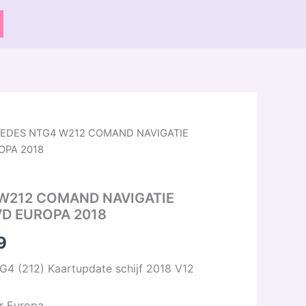
EDES NTG4 W212 COMAND NAVIGATIE
Prijsklasse:
OPA 2018
€ 9,99
tot
W212 COMAND NAVIGATIE
VD EUROPA 2018
€ 29,99
9
 (212) Kaartupdate schijf 2018 V12
r Europa