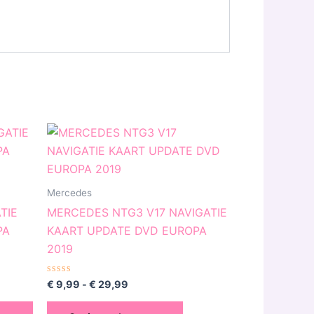
Prijsklasse:
Dit
€ 9,99
product
tot
€ 29,99
heeft
meerdere
Mercedes
variaties.
TIE
MERCEDES NTG3 V17 NAVIGATIE
Deze
PA
KAART UPDATE DVD EUROPA
optie
2019
kan
gekozen
Gewaardeerd
€
9,99
-
€
29,99
0
worden
uit
5
op