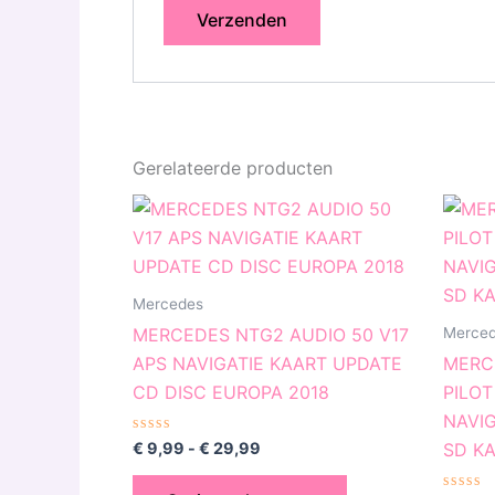
Gerelateerde producten
Prijsklasse:
Dit
€ 9,99
product
tot
€ 29,99
heeft
meerdere
Mercedes
variaties.
Merce
MERCEDES NTG2 AUDIO 50 V17
Deze
APS NAVIGATIE KAART UPDATE
MERC
optie
CD DISC EUROPA 2018
PILOT
kan
NAVIG
gekozen
Gewaardeerd
€
9,99
-
€
29,99
SD K
0
worden
uit
5
op