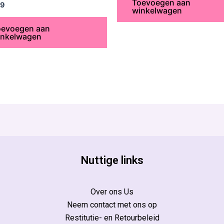
Toevoegen aan
rdeerd
99
winkelwagen
oevoegen aan
inkelwagen
Nuttige links
Over ons Us
Neem contact met ons op
Restitutie- en Retourbeleid