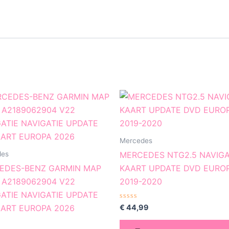
Mercedes
des
MERCEDES NTG2.5 NAVIGA
EDES-BENZ GARMIN MAP
KAART UPDATE DVD EURO
 A2189062904 V22
2019-2020
ATIE NAVIGATIE UPDATE
Gewaardeerd
€
44,99
AART EUROPA 2026
0
uit
5