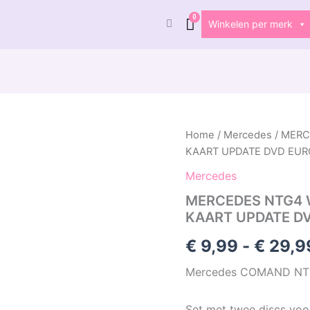
Winkelen per merk
MERCEDES
Home
/
Mercedes
/ MERC
NTG4
KAART UPDATE DVD EUR
W212
COMAND
Mercedes
NAVIGATIE
MERCEDES NTG4 
KAART
KAART UPDATE D
UPDATE
DVD
€
9,99
-
€
29,9
EUROPA
2018
Mercedes COMAND NTG4
aantal
Set met twee discs voo