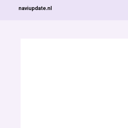
Ga
naviupdate.nl
naar
de
inhoud