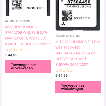
Mitsubishi Motors
MITSUBISHI MMCS
8750A706 W18, W19 SAT-
Mitsubishi Motors
NAV-KAART UPDATE SD-
MITSUBISHI MMCS E11 E12
KAART EUROPA 2026/2027
W13 8750A450
NAVIGATIEKAART KAART
Gewaardeerd
€
44,99
0
UPDATE SD KAART
uit
5
EUROPA 2026/2027
Toevoegen aan
winkelwagen
Gewaardeerd
€
44,99
0
uit
5
Toevoegen aan
winkelwagen