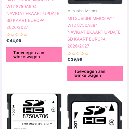
W17 8750A594
Mitsubishi Motors
NAVIGATIEKAART UPDATE
MITSUBISHI MMCS W11
SD KAART EUROPA
W12 8750A384
2026/2027
NAVIGATIEKAART UPDATE
SD KAART EUROPA
Gewaardeerd
€
44,99
0
2026/2027
uit
5
Toevoegen aan
winkelwagen
Gewaardeerd
€
39,99
0
uit
5
Toevoegen aan
winkelwagen