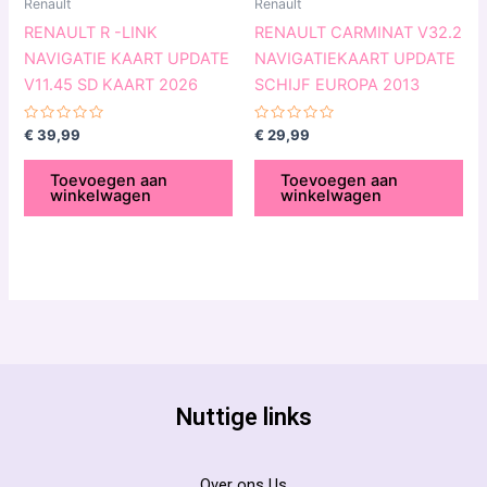
Renault
Renault
RENAULT R -LINK
RENAULT CARMINAT V32.2
NAVIGATIE KAART UPDATE
NAVIGATIEKAART UPDATE
V11.45 SD KAART 2026
SCHIJF EUROPA 2013
Gewaardeerd
Gewaardeerd
€
39,99
€
29,99
0
0
uit
uit
5
5
Toevoegen aan
Toevoegen aan
winkelwagen
winkelwagen
Nuttige links
Over ons Us