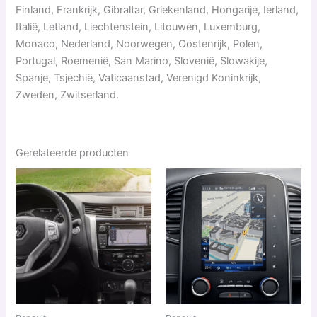
Finland, Frankrijk, Gibraltar, Griekenland, Hongarije, Ierland,
Italië, Letland, Liechtenstein, Litouwen, Luxemburg,
Monaco, Nederland, Noorwegen, Oostenrijk, Polen,
Portugal, Roemenië, San Marino, Slovenië, Slowakije,
Spanje, Tsjechië, Vaticaanstad, Verenigd Koninkrijk,
Zweden, Zwitserland.
Gerelateerde producten
Prijsklasse:
Dit
€ 49,99
produ
tot
€ 79,99
heeft
meerd
variat
Deze
optie
kan
geko