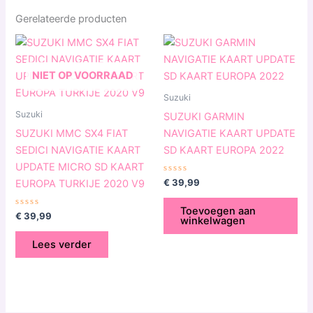
Gerelateerde producten
NIET OP VOORRAAD
Suzuki
Suzuki
SUZUKI GARMIN
SUZUKI MMC SX4 FIAT
NAVIGATIE KAART UPDATE
SEDICI NAVIGATIE KAART
SD KAART EUROPA 2022
UPDATE MICRO SD KAART
Gewaardeerd
€
39,99
EUROPA TURKIJE 2020 V9
0
uit
5
Toevoegen aan
Gewaardeerd
€
39,99
winkelwagen
0
uit
5
Lees verder