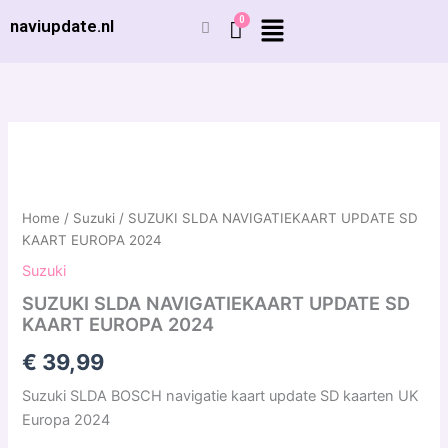
Ga
naviupdate.nl
naar
de
inhoud
SUZUKI
SLDA
NAVIGATIEKAART
UPDATE
SD
Home
/
Suzuki
/ SUZUKI SLDA NAVIGATIEKAART UPDATE SD
KAART
KAART EUROPA 2024
EUROPA
Suzuki
2024
aantal
SUZUKI SLDA NAVIGATIEKAART UPDATE SD
KAART EUROPA 2024
€
39,99
Suzuki SLDA BOSCH navigatie kaart update SD kaarten UK
Europa 2024