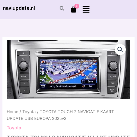
Ga
naviupdate.nl
naar
de
inhoud
TOYOTA
Prijsklasse:
TOUCH
2
€ 59,99
NAVIGATIE
tot
KAART
UPDATE
€ 79,99
USB
EUROPA
2025v2
aantal
Home
/
Toyota
/ TOYOTA TOUCH 2 NAVIGATIE KAART
UPDATE USB EUROPA 2025v2
Toyota