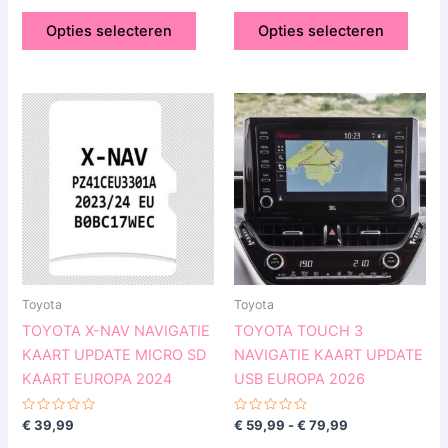
uit
uit
5
5
Opties selecteren
Opties selecteren
Prijsklasse:
Dit
€ 59,99
produ
tot
€ 79,99
heeft
meerd
variat
Deze
optie
kan
geko
Toyota
Toyota
word
TOYOTA X-NAV NAVIGATIE
TOYOTA TOUCH 3
op
KAART UPDATE MICRO SD
NAVIGATIE KAART UPDATE
de
KAART EUROPA 2024
USB EUROPA 2026
produ
Gewaardeerd
Gewaardeerd
€
39,99
€
59,99
-
€
79,99
0
0
uit
uit