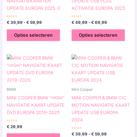
NAVIGATIEKAARTEN
UPDATE USB PLUS
gekozen
geko
UPDATE EUROPA 2025-2
ACTIVATIE EUROPA 2025
worden
word
op
op
Gewaardeerd
Gewaardeerd
€
39,99
-
€
59,99
€
49,99
-
€
69,99
0
0
de
de
uit
uit
5
5
productpagina
produ
Opties selecteren
Opties selecteren
Prijsklasse:
Dit
Dit
€ 39,99
product
produ
tot
heeft
€ 59,99
heeft
meerdere
meerd
variaties.
variat
BMW
Mini Cooper
Deze
Deze
MINI COOPER BMW “HIGH”
MINI COOPER & BMW CIC
optie
optie
NAVIGATIE KAART UPDATE
MOTION NAVIGATIE KAART
kan
kan
DVD EUROPA 2019-2020
UPDATE USB EUROPA
gekozen
geko
2024
worden
word
Gewaardeerd
€
29,99
0
op
op
uit
Gewaardeerd
€
39,99
-
€
59,99
5
0