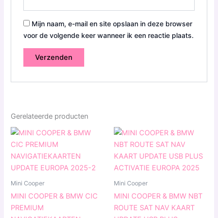
Mijn naam, e-mail en site opslaan in deze browser
voor de volgende keer wanneer ik een reactie plaats.
Gerelateerde producten
Prijsklasse:
Prijsklasse:
Dit
Dit
€ 39,99
€ 49,99
product
produ
tot
tot
€ 59,99
heeft
€ 69,99
heeft
meerdere
meerd
variaties.
variat
Mini Cooper
Mini Cooper
Deze
Deze
MINI COOPER & BMW CIC
MINI COOPER & BMW NBT
optie
optie
PREMIUM
ROUTE SAT NAV KAART
kan
kan