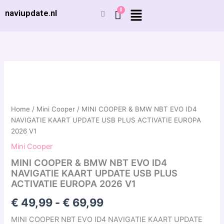
Ga
naviupdate.nl
naar
de
inhoud
MINI
Prijsklasse:
COOPER
&
€ 49,99
BMW
tot
NBT
Home
/
Mini Cooper
/ MINI COOPER & BMW NBT EVO ID4
EVO
NAVIGATIE KAART UPDATE USB PLUS ACTIVATIE EUROPA
€ 69,99
ID4
2026 V1
NAVIGATIE
Mini Cooper
KAART
UPDATE
MINI COOPER & BMW NBT EVO ID4
USB
NAVIGATIE KAART UPDATE USB PLUS
PLUS
ACTIVATIE EUROPA 2026 V1
ACTIVATIE
EUROPA
€
49,99
-
€
69,99
2026
V1
MINI COOPER NBT EVO ID4 NAVIGATIE KAART UPDATE