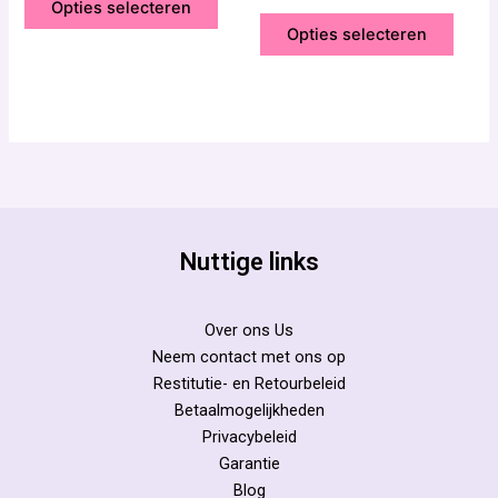
de
de
Opties selecteren
uit
5
productpagina
produ
Opties selecteren
Nuttige links
Over ons Us
Neem contact met ons op
Restitutie- en Retourbeleid
Betaalmogelijkheden
Privacybeleid
Garantie
Blog