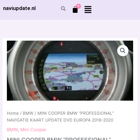
Ga
naviupdate.nl
naar
de
inhoud
MINI
COOPER
BMW
"PROFESSIONAL"
NAVIGATIE
KAART
UPDATE
DVD
EUROPA
2019-
2020
aantal
Home
/
BMW
/ MINI COOPER BMW “PROFESSIONAL”
NAVIGATIE KAART UPDATE DVD EUROPA 2019-2020
BMW
,
Mini Cooper
MINI COOPER BMW “PROFESSIONAL”