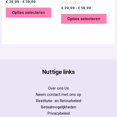
Gewaardeerd
€
39,99
-
€
59,99
0
uit
Gewaardeerd
€
39,99
-
€
59,99
5
0
Opties selecteren
uit
5
Opties selecteren
Nuttige links
Over ons Us
Neem contact met ons op
Restitutie- en Retourbeleid
Betaalmogelijkheden
Privacybeleid